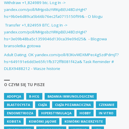
Withdraw +1,824989 btc. Log In ->
yandex.com/poll/MHjpsbzYiRKpBEU48DzHgH?
hs=9b0e6d89ca5b66b76ec2fa0715150f99&
-
O blogu
‍ Transfer +1,824959 BTC. Log In ->
yandex.com/poll/MHjpsbzYiRKpBEU48DzHgH?
hs=3e09b48ba5c1359046d130ca39e09d25& ‍
-
Blogowa
bransoletka gotowa
Adult Dating. OK yandex.com/poll/83KivWDXMPec4g5zdPdmjT?
hs=649191e6dd3e65fc1fb372ff8081f42a& Task Reminder #
DLBX9488212
-
Wasze historie
O CZYM SIĘ TU PISZE
ADOPCJA
B-HCG
BADANIA IMMUNOLOGICZNE
BLASTOCYSTA
CIĄŻA
CIĄŻA POZAMACICZNA
CZEKANIE
ENDOMETRIOZA
HIPERSTYMULACJA
HOBBY
IN VITRO
KOBIETA
KOMÓRKI JAJOWE
KOMÓRKI MACIERZYSTE