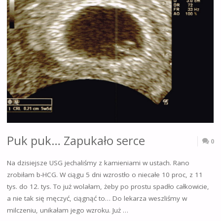
Puk puk… Zapukało serce
0
Na dzisiejsze USG jechaliśmy z kamieniami w ustach. Rano
zrobiłam b-HCG. W ciągu 5 dni wzrostło o niecałe 10 proc, z 11
tys. do 12. tys. To już wolałam, żeby po prostu spadło całkowicie,
a nie tak się męczyć, ciągnąć to… Do lekarza weszliśmy w
milczeniu, unikałam jego wzroku. Już …