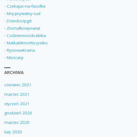
‧ Czekajac-na-fasolke
‧ Moj-prywatny-cud
‧ Dzieckozpgd
‧ Ziomalkowyswiat
‧ Codziennosckrabika
‧ MatkaMimoWszystko
‧ RysiowaKraina
‧ Misscarp
ARCHIWA
czerwiec 2021
marzec 2021
styczeń 2021
grudzień 2020
marzec 2020
luty 2020