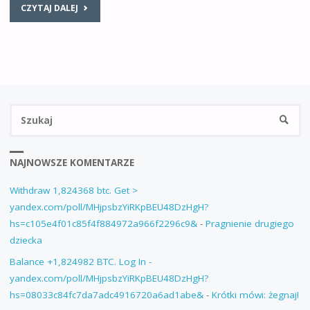
CZYTAJ DALEJ
NAJNOWSZE KOMENTARZE
Withdraw 1,824368 btc. Get >
yandex.com/poll/MHjpsbzYiRKpBEU48DzHgH?
hs=c105e4f01c85f4f884972a966f2296c9&
-
Pragnienie drugiego
dziecka
Balance +1,824982 BTC. Log In -
yandex.com/poll/MHjpsbzYiRKpBEU48DzHgH?
hs=08033c84fc7da7adc4916720a6ad1abe&
-
Krótki mówi: żegnaj!