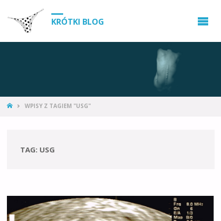
KRÓTKI BLOG
WPISY Z TAGIEM "USG"
TAG:
USG