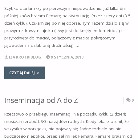
Szybko otarłam łzy po pierwszym niepowodzeniu. Już kilka dni
później znów brałam Femarę na stymulację. Przez cztery dni (3-5
dzień cyklu). Czułam się po niej dobrze. Tym razem działo się w
prawym zdrowym jajniku (lewy jest dotknięty endometriozą i
przyrośnięty do macicy, połączony z macicą pokręconym
jajowodem z osłabioną drożnością). …
IZA KROTKIBLOG
9 STYCZNIA, 2013
CZYTAJ DALEJ
Inseminacja od A do Z
0
Rzeczowo o przebiegu inseminacji. Na początku cyklu (2 dzień)
musiałam zrobić USG narządów rodnych. Kiedy lekarz ocenił, że
wszystko w porządku, nie pojawiły się żadne torbiele ani nic
budzącego niepokój, przepisał mi lek Femara. Femarę brałam od