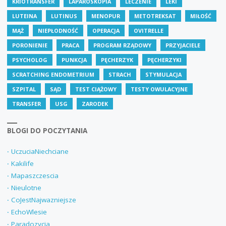
KRIOTRANSFER
LAPAROSKOPIA
LECZENIE
LEKI
LUTEINA
LUTINUS
MENOPUR
METOTREKSAT
MIŁOŚĆ
MĄŻ
NIEPŁODNOŚĆ
OPERACJA
OVITRELLE
PORONIENIE
PRACA
PROGRAM RZĄDOWY
PRZYJACIELE
PSYCHOLOG
PUNKCJA
PĘCHERZYK
PĘCHERZYKI
SCRATCHING ENDOMETRIUM
STRACH
STYMULACJA
SZPITAL
SĄD
TEST CIĄŻOWY
TESTY OWULACYJNE
TRANSFER
USG
ZARODEK
BLOGI DO POCZYTANIA
‧ UczuciaNiechciane
‧ Kakilife
‧ Mapaszczescia
‧ Nieulotne
‧ CoJestNajwazniejsze
‧ EchoWlesie
‧ Paradozycia