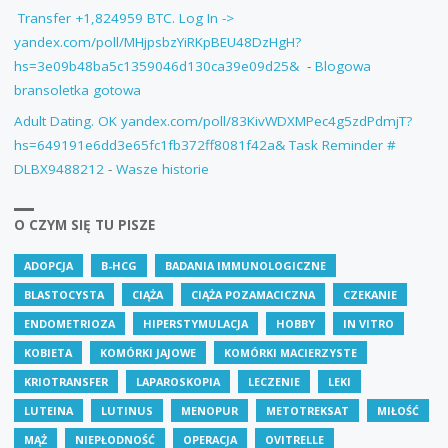
‍ Transfer +1,824959 BTC. Log In ->
yandex.com/poll/MHjpsbzYiRKpBEU48DzHgH?
hs=3e09b48ba5c1359046d130ca39e09d25& ‍
-
Blogowa
bransoletka gotowa
Adult Dating. OK yandex.com/poll/83KivWDXMPec4g5zdPdmjT?
hs=649191e6dd3e65fc1fb372ff8081f42a& Task Reminder #
DLBX9488212
-
Wasze historie
O CZYM SIĘ TU PISZE
ADOPCJA
B-HCG
BADANIA IMMUNOLOGICZNE
BLASTOCYSTA
CIĄŻA
CIĄŻA POZAMACICZNA
CZEKANIE
ENDOMETRIOZA
HIPERSTYMULACJA
HOBBY
IN VITRO
KOBIETA
KOMÓRKI JAJOWE
KOMÓRKI MACIERZYSTE
KRIOTRANSFER
LAPAROSKOPIA
LECZENIE
LEKI
LUTEINA
LUTINUS
MENOPUR
METOTREKSAT
MIŁOŚĆ
MĄŻ
NIEPŁODNOŚĆ
OPERACJA
OVITRELLE