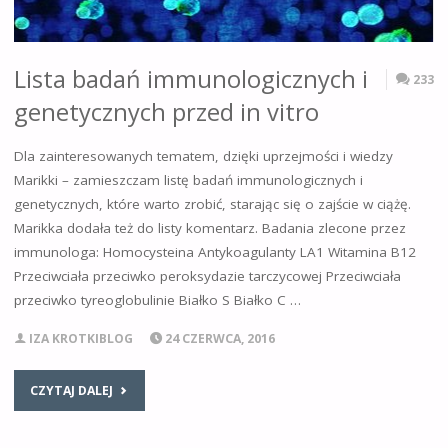
Lista badań immunologicznych i
233
genetycznych przed in vitro
Dla zainteresowanych tematem, dzięki uprzejmości i wiedzy
Marikki – zamieszczam listę badań immunologicznych i
genetycznych, które warto zrobić, starając się o zajście w ciążę.
Marikka dodała też do listy komentarz. Badania zlecone przez
immunologa: Homocysteina Antykoagulanty LA1 Witamina B12
Przeciwciała przeciwko peroksydazie tarczycowej Przeciwciała
przeciwko tyreoglobulinie Białko S Białko C …
IZA KROTKIBLOG
24 CZERWCA, 2016
CZYTAJ DALEJ