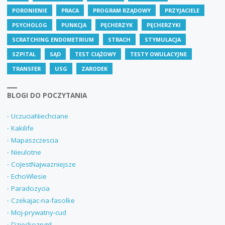
PORONIENIE
PRACA
PROGRAM RZĄDOWY
PRZYJACIELE
PSYCHOLOG
PUNKCJA
PĘCHERZYK
PĘCHERZYKI
SCRATCHING ENDOMETRIUM
STRACH
STYMULACJA
SZPITAL
SĄD
TEST CIĄŻOWY
TESTY OWULACYJNE
TRANSFER
USG
ZARODEK
BLOGI DO POCZYTANIA
‧ UczuciaNiechciane
‧ Kakilife
‧ Mapaszczescia
‧ Nieulotne
‧ CoJestNajwazniejsze
‧ EchoWlesie
‧ Paradozycia
‧ Czekajac-na-fasolke
‧ Moj-prywatny-cud
‧ Dzieckozpgd