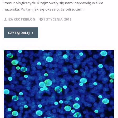
immunologicznych. A zajmowały się nami naprawdę wielkie
nazwiska. Po tym jak się okazało, że odrzucam …
IZA KROTKIBLOG
7 STYCZNIA, 2018
CZYTAJ DALEJ