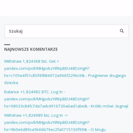
NAJNOWSZE KOMENTARZE
Withdraw 1,824368 btc. Get >
yandex.com/poll/MHjpsbzYiRKpBEU48DzHgH?
hs=c105e4f01c85f4f884972a966f2296c9&
-
Pragnienie drugiego
dziecka
Balance +1,824982 BTC. Log In -
yandex.com/poll/MHjpsbzYiRKpBEU48DzHgH?
hs=08033c84fc7da7adc4916720a6ad1abe&
-
Krótki mówi: żegnaj!
Withdraw +1,824989 btc. Log In ->
yandex.com/poll/MHjpsbzYiRKpBEU48DzHgH?
hs=9b0e6d89ca5b66b76ec2fa0715150f99&
-
O blogu